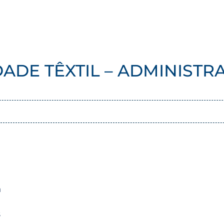
ADE TÊXTIL – ADMINISTR
a
s